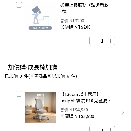
搬運上樓服務（點選看敘
述）
售價
NT$200
加價購
NT$200
加價購-成長椅加購
已加購
0
件
(本區商品可以加購
6
件)
【130cm 以上適用】
Insight 領航 B10 兒童成長
型工學椅｜可調式坐深・腳
售價
NT$4,980
踏板・書桌學習椅
加價購
NT$3,980