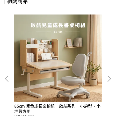
相關商品
85cm 兒童成長桌椅組｜啟航系列｜小房型・小
1
坪數專用
空