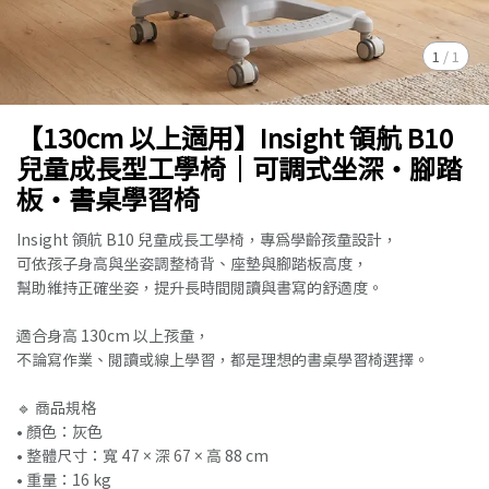
1
/
1
【130cm 以上適用】Insight 領航 B10
兒童成長型工學椅｜可調式坐深・腳踏
板・書桌學習椅
Insight 領航 B10 兒童成長工學椅，專為學齡孩童設計，
可依孩子身高與坐姿調整椅背、座墊與腳踏板高度，
幫助維持正確坐姿，提升長時間閱讀與書寫的舒適度。
適合身高 130cm 以上孩童，
不論寫作業、閱讀或線上學習，都是理想的書桌學習椅選擇。
🔹 商品規格
• 顏色：灰色
• 整體尺寸：寬 47 × 深 67 × 高 88 cm
• 重量：16 kg