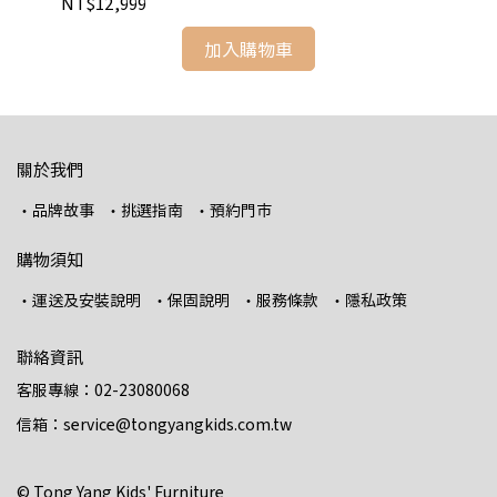
NT$12,999
NT
加入購物車
關於我們
・品牌故事
・挑選指南
・預約門市
購物須知
・運送及安裝說明
・保固說明
・服務條款
・隱私政策
聯絡資訊
客服專線：02-23080068
信箱：service@tongyangkids.com.tw
© Tong Yang Kids' Furniture