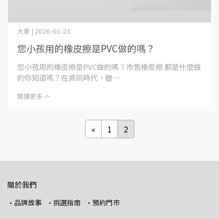
大麥 | 2026-01-23
您小孩用的橡皮擦是PVC做的嗎？
您小孩用的橡皮擦是PVC做的嗎？市售橡皮擦 都是什麼做
的你知道嗎？在資訊時代，雖⋯
閱讀更多 ->
«
1
2
關於我們
・品牌故事
・挑選指南
・預約門市