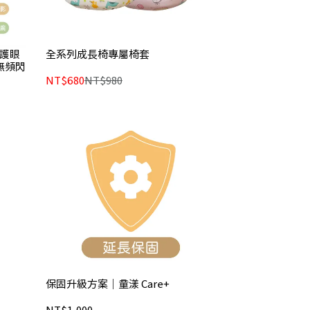
譜護眼
全系列成長椅專屬椅套
無頻閃
NT$680
NT$980
保固升級方案｜童漾 Care+
NT$1,000