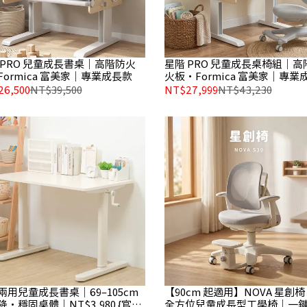
 PRO 兒童成長書桌｜高階防火
星階 PRO 兒童成長桌椅組｜高
Formica 富美家｜專業成長款
火板・Formica 富美家｜專業
26,500
NT$39,500
NT$27,999
NT$43,230
兩用兒童成長書桌｜69–105cm
【90cm 起適用】NOVA 星創椅 
・穩固桌體｜NT$3,980 {官網
全方位兒童成長型工學椅｜一