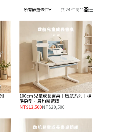
所有篩選條件
共 24 件商品
系列｜
100cm 兒童成長書桌｜啟航系列｜標
準房型・最均衡選擇
NT$13,500
NT$20,500