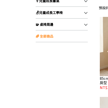
🏅兒童成長書桌
預設
🪑兒童成長工學椅
🧩 桌椅周邊
🌈 全部商品
85
房型
NT$1