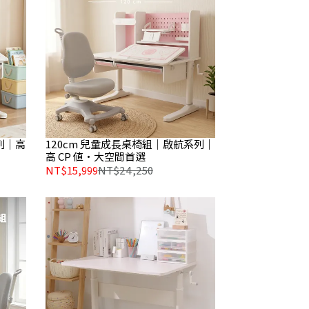
列｜高
120cm 兒童成長桌椅組｜啟航系列｜
高 CP 值・大空間首選
NT$15,999
NT$24,250