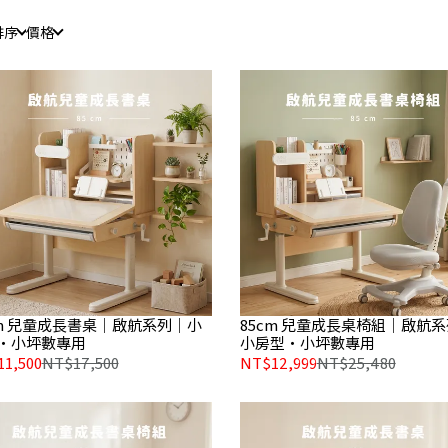
排序
價格
cm 兒童成長書桌｜啟航系列｜小
85cm 兒童成長桌椅組｜啟航
・小坪數專用
小房型・小坪數專用
1,500
NT$17,500
NT$12,999
NT$25,480