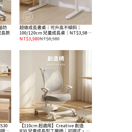
階防
超值成長書桌｜可升高不傾斜｜
成長款
100/120cm 兒童成長桌｜NT$3,980
{官網限定 門市未展示}
NT$3,980
NT$8,980
S30
【110cm 起適用】Creative 創造
鍵調
B30 兒童成長型工學椅｜可調式・高