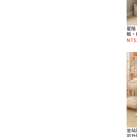
星階
板・
NT$
坐站
可升降