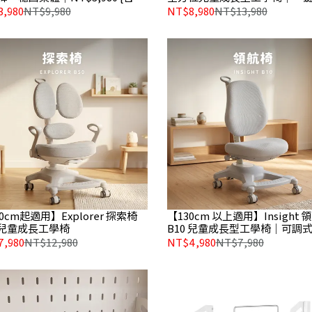
 門市未展示｝
整・SGS 氣壓棒・網布椅背
,980
NT$9,980
NT$8,980
NT$13,980
0cm起適用】Explorer 探索椅
【130cm 以上適用】Insight 
0 兒童成長工學椅
B10 兒童成長型工學椅｜可調
深・腳踏板・書桌學習椅
,980
NT$12,980
NT$4,980
NT$7,980