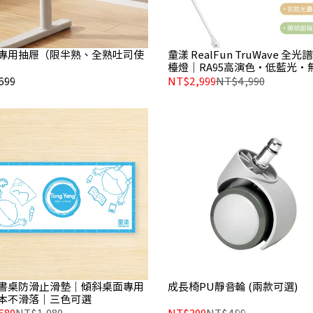
專用抽屜（限半熟、全熟吐司使
童漾 RealFun TruWave 全光
檯燈｜RA95高演色・低藍光・
699
NT$2,999
NT$4,990
書桌防滑止滑墊｜傾斜桌面專用
成長椅PU靜音輪 (兩款可選)
本不滑落｜三色可選
680
NT$1,080
NT$300
NT$499