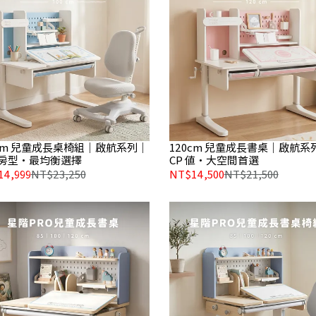
0cm 兒童成長桌椅組｜啟航系列｜
120cm 兒童成長書桌｜啟航系
房型・最均衡選擇
CP 值・大空間首選
14,999
NT$23,250
NT$14,500
NT$21,500