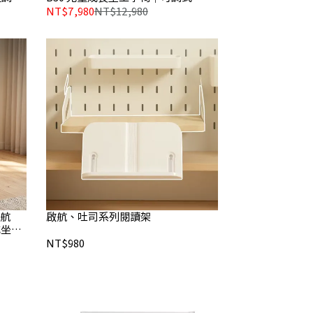
支撐・網布椅背
NT$7,980
NT$12,980
領航
啟航、吐司系列閱讀架
式坐
NT$980