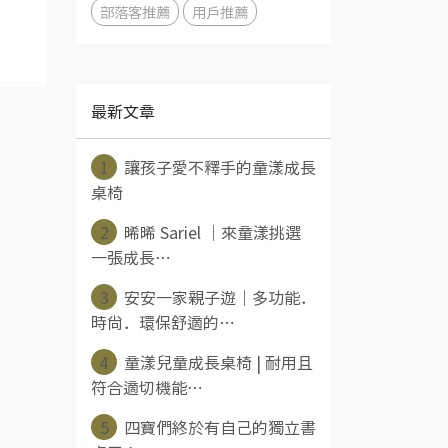
部落客推薦
用戶推薦
最新文章
1
讓孩子愛不釋手的童漾成長
桌椅
2
晞晞 Sariel ｜來童漾挑選
一張成長⋯
3
安安一家親子遊｜多功能．
時尚．環保舒適的⋯
4
童漾兒童成長桌椅 | 耐用且
符合適切機能⋯
5
四寶們終於有自己的獨立書