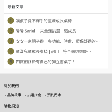
最新文章
1
讓孩子愛不釋手的童漾成長桌椅
2
晞晞 Sariel ｜來童漾挑選一張成長⋯
3
安安一家親子遊｜多功能．時尚．環保舒適的⋯
4
童漾兒童成長桌椅 | 耐用且符合適切機能⋯
5
四寶們終於有自己的獨立書桌了！
關於我們
・品牌故事
・挑選指南
・預約門市
購物須知