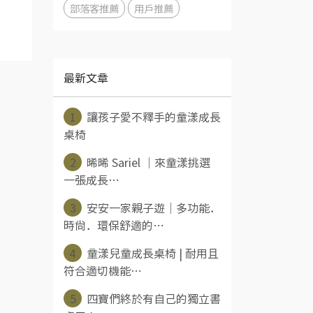
部落客推薦
用戶推薦
最新文章
1
讓孩子愛不釋手的童漾成長
桌椅
2
晞晞 Sariel ｜來童漾挑選
一張成長⋯
3
安安一家親子遊｜多功能．
時尚．環保舒適的⋯
4
童漾兒童成長桌椅 | 耐用且
符合適切機能⋯
5
四寶們終於有自己的獨立書