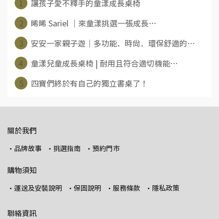
1
讓孩子愛不釋手的童漾成長桌椅
2
晞晞 Sariel ｜來童漾挑選一張成長⋯
3
安安一家親子遊｜多功能．時尚．環保舒適的⋯
4
童漾兒童成長桌椅 | 耐用且符合適切機能⋯
5
四寶們終於有自己的獨立書桌了！
關於我們
・品牌故事
・挑選指南
・預約門市
購物須知
・運送及安裝說明
・保固說明
・服務條款
・隱私政策
聯絡資訊